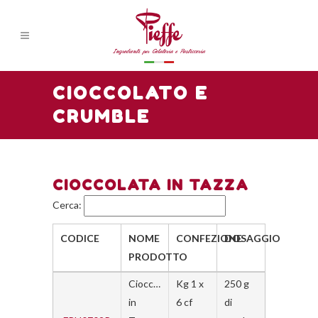
CIOCCOLATO E
CRUMBLE
CIOCCOLATA IN TAZZA
Cerca:
CODICE
NOME
CONFEZIONE
DOSAGGIO
PRODOTTO
Cioccolato
Kg 1 x
250 g
in
6 cf
di