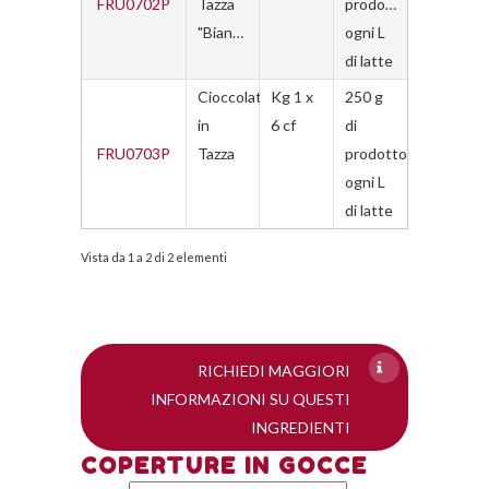
FRU0702P
Tazza
prodotto
"Bianco"
ogni L
di latte
Cioccolato
Kg 1 x
250 g
in
6 cf
di
FRU0703P
Tazza
prodotto
ogni L
di latte
Vista da 1 a 2 di 2 elementi
RICHIEDI MAGGIORI
INFORMAZIONI SU QUESTI
INGREDIENTI
COPERTURE IN GOCCE