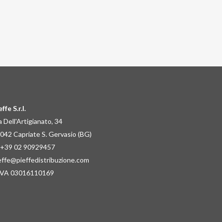
ffe S.r.l.
a Dell'Artigianato, 34
042 Capriate S. Gervasio (BG)
 +39 02 90929457
effe@pieffedistribuzione.com
IVA 03016110169